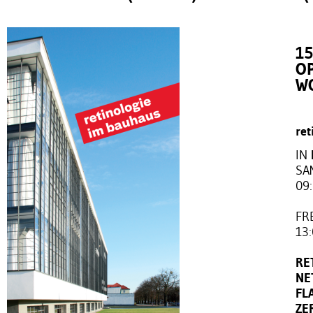
15
O
W
ret
IN
SA
09
FRE
13
RE
NE
FL
ZE