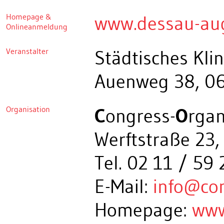
Homepage &
www.dessau-au
Onlineanmeldung
Veranstalter
Städtisches Kl
Auenweg 38, 0
Organisation
C
ongress-
O
rgan
Werftstraße 23,
Tel. 02 11 / 59 
E-Mail:
info@co
Homepage:
www