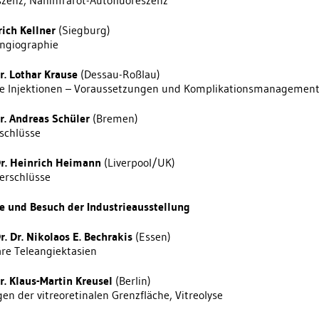
szenz, Nahinfrarot-Autofluoreszenz
lrich Kellner
(Siegburg)
ngiographie
Dr. Lothar Krause
(Dessau-Roßlau)
ale Injektionen – Voraussetzungen und Komplikationsmanagemen
Dr. Andreas Schüler
(Bremen)
schlüsse
Dr. Heinrich Heimann
(Liverpool/UK)
Verschlüsse
e und Besuch der Industrieausstellung
r. Dr. Nikolaos E. Bechrakis
(Essen)
äre Teleangiektasien
Dr. Klaus-Martin Kreusel
(Berlin)
n der vitreoretinalen Grenzfläche, Vitreolyse