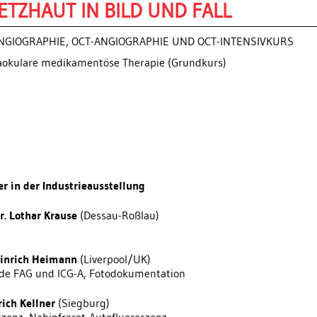
ETZHAUT IN BILD UND FALL
NGIOGRAPHIE, OCT-ANGIOGRAPHIE UND OCT-INTENSIVKURS
traokulare medikamentöse Therapie (Grundkurs)
er in der Industrieausstellung
Dr. Lothar Krause
(Dessau-Roßlau)
Heinrich Heimann
(Liverpool/UK)
de FAG und ICG-A, Fotodokumentation
lrich Kellner
(Siegburg)