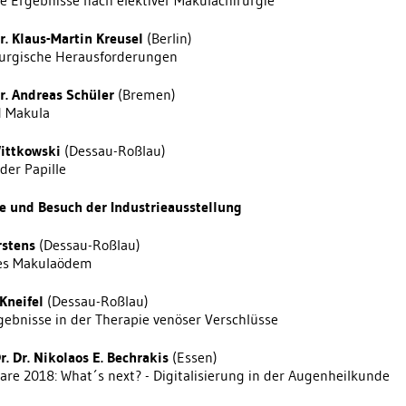
le Ergebnisse nach elektiver Makulachirurgie
Dr. Klaus-Martin Kreusel
(Berlin)
urgische Herausforderungen
Dr. Andreas Schüler
(Bremen)
d Makula
Wittkowski
(Dessau-Roßlau)
der Papille
e und Besuch der Industrieausstellung
rstens
(Dessau-Roßlau)
hes Makulaödem
Kneifel
(Dessau-Roßlau)
gebnisse in der Therapie venöser Verschlüsse
r. Dr. Nikolaos E. Bechrakis
(Essen)
are 2018: What´s next? - Digitalisierung in der Augenheilkunde