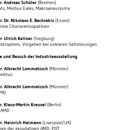
Dr. Andreas Schüler
(Bremen)
ts, Morbus Eales, Makroaneurysma
r. Dr. Nikolaos E. Bechrakis
(Essen)
eröse Chorioretinopathien
r. Ulrich Kellner
(Siegburg)
strophien, Vorgehen bei unklaren Sehstörungen
e und Besuch der Industrieausstellung
Dr. Albrecht Lommatzsch
(Münster)
ellitus
Dr. Albrecht Lommatzsch
(Münster)
AMD
Dr. Klaus-Martin Kreusel
(Berlin)
e AMD
Dr. Heinrich Heimann
(Liverpool/UK)
en der exsudativen AMD, PDT