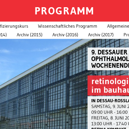
PROGRAMM
fizierungskurs
Wissenschaftliches Programm
Allgemeine
014)
Archiv (2015)
Archiv (2016)
Archiv (2017)
Pr
9. DESSAUER
OPHTHALMOL
WOCHENEND
retinolog
im bauha
IN DESSAU-ROSSL
SAMSTAG, 9. JUNI 
09:00 UHR - 16:0
FREITAG, 8. JUNI 2
13:00 UHR - 17:40