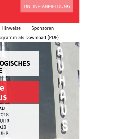
ONLINE-ANMELDUNG
 Hinweise
Sponsoren
ogramm als Download (PDF)
OGISCHES
E
ie
us
AU
2018
0 UHR
018
 UHR