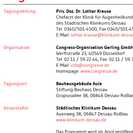
Tagungsleitung
Priv. Doz. Dr. Lothar Krause
Chefarzt der Klinik für Augenheilkun
des Städtischen Klinikums Dessau
Tel. 0340/501-4500, Fax 0340/501-
E-Mail:
lothar.krause@klinikum-dessa
Organisation
Congress-Organisation Gerling Gmb
Werftstraße 23, 40549 Düsseldorf
Tel. 02 11 / 59 22 44, Fax: 02 11 / 59 
E-Mail:
info@congresse.de
Homepage:
www.congresse.de
Tagungsort
Bauhausgebäude Aula
Stiftung Bauhaus Dessau
Gropiusallee 38, 06846 Dessau-Roßla
Veranstalter
Städtisches Klinikum Dessau
Auenweg 38, 06847 Dessau-Roßlau
www.klinikum-dessau.de
Das Programm wird im April veröffentl