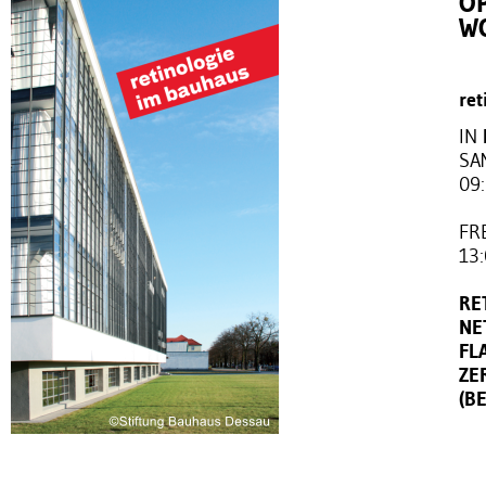
O
W
ret
IN
SA
09
FRE
13
RE
NE
FL
ZE
(B